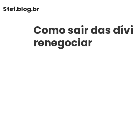
Pular
Stef.blog.br
para
o
Como sair das dív
conteúdo
renegociar