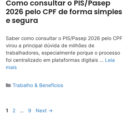
Como consultar o PIS/Pasep
2026 pelo CPF de forma simples
e segura
Saber como consultar o PIS/Pasep 2026 pelo CPF
virou a principal dúvida de milhões de
trabalhadores, especialmente porque o processo
foi centralizado em plataformas digitais …
Leia
mais
Categorias
Trabalho & Benefícios
Page
Page
Page
1
2
…
9
Next
→