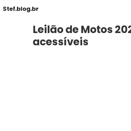
Pular
Stef.blog.br
para
o
Leilão de Motos 2
conteúdo
acessíveis