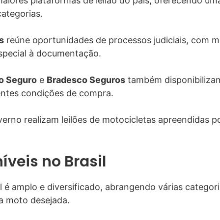
ores plataformas de leilão do país, oferecendo uma
categorias.
s
reúne oportunidades de processos judiciais, com 
special à documentação.
o Seguro
e
Bradesco Seguros
também disponibilizam
entes condições de compra.
overno realizam leilões de motocicletas apreendidas 
íveis no Brasil
l é amplo e diversificado, abrangendo várias catego
a moto desejada.